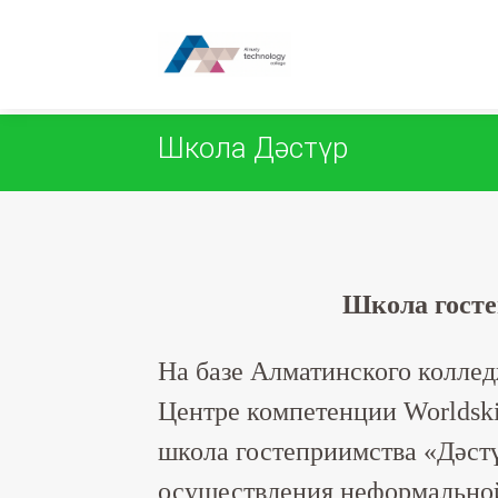
Закрыть
Редактировать
Школа Дәстүр
Школа госте
На базе Алматинского колле
Центре компетенции Worldski
школа гостеприимства «Дәстү
осуществления неформально