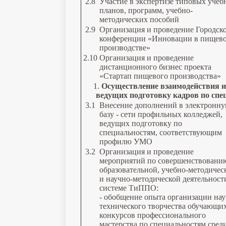
2.8
Участие в экспертизе типовых уче
планов, программ, учебно-
методических пособий
2.9
Организация и проведение Городск
конференции «Инновации в пищев
производстве»
2.10
Организация и проведение
дистанционного бизнес проекта
«Стартап пищевого производства»
1.
Осуществление взаимодействия и
ведущих подготовку кадров по с
3.1
Внесение дополнений в электронн
базу - сети профильных колледжей,
ведущих подготовку по
специальностям, соответствующим
профилю УМО
3.2
Организация и проведение
мероприятий по совершенствовани
образовательной, учебно-методичес
и научно-методической деятельност
системе ТиППО:
- обобщение опыта организации нау
технического творчества обучающих
конкурсов профессионального
мастерства по специальностям сред